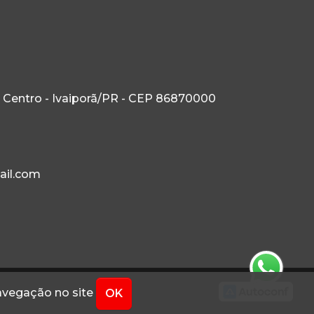
 Centro - Ivaiporã/PR - CEP 86870000
ail.com
navegação no site
OK