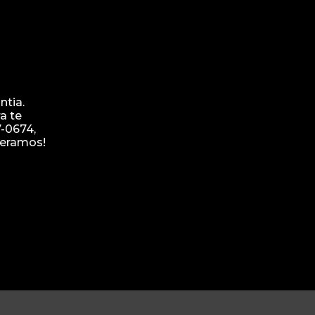
ntia.
a te
-0674,