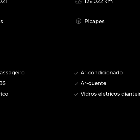
021
126.022 km
as
Picapes
assageiro
Ar-condicionado
BS
Ar-quente
rico
Vidros elétricos diantei