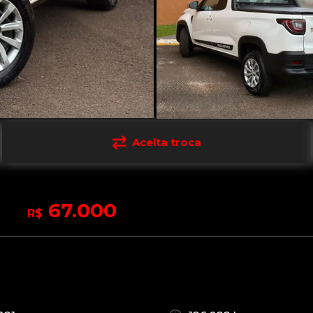
Aceita troca
67.000
R$