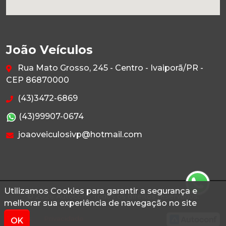
João Veículos
Rua Mato Grosso, 245 - Centro - Ivaiporã/PR -
CEP 86870000
(43)3472-6869
(43)99907-0674
joaoveiculosivp@hotmail.com
Utilizamos Cookies para garantir a segurança e
© 2026 Autoconf. Todos os direitos reservados.
melhorar sua experiência de navegação no site
Termos
Privacidade
OK