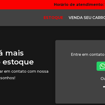
Horário de atendimento:
ESTOQUE
VENDA SEU CARR
tá mais
Entre em contato
o estoque
rar em contato com nossa
 sonhos!
Ou