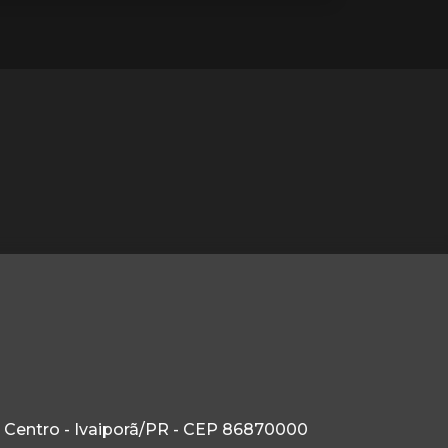
 Centro - Ivaiporã/PR - CEP 86870000